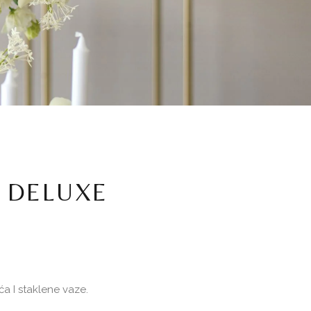
 DELUXE
ća I staklene vaze.