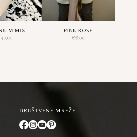
NIUM MIX
PINK ROSE
€
40,00
€
6,00
DRUŠTVENE MREŽE