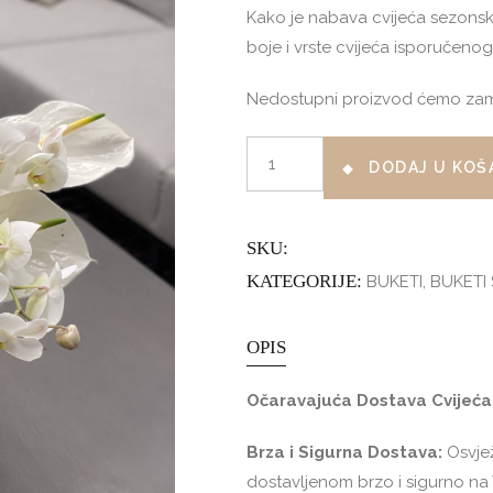
Kako je nabava cvijeća sezonske 
boje i vrste cvijeća isporučeno
Nedostupni proizvod ćemo zamije
WHITE
DODAJ U KOŠ
VASE
DELUXE
količina
SKU:
KATEGORIJE:
BUKETI
,
BUKETI
OPIS
Očaravajuća Dostava Cvijeća
Brza i Sigurna Dostava:
Osvjež
dostavljenom brzo i sigurno na