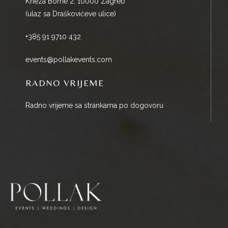
Kneza Borne 2, 10000 Zagreb
(ulaz sa Draškovićeve ulice)
+385 91 9710 432
events@pollakevents.com
RADNO VRIJEME
Radno vrijeme sa strankama po dogovoru