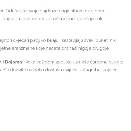
e:
Oduševite svoje najdraže originalnom cvjetnom
– najboljim poklonom za rođendane, godišnjice ili
jstori cvjećari pažljivo biraju i sastavljaju svaki buket mix
cvjetne aranžmane koje nećete pronaći nigdje drugdje.
m i Bojama:
Neka vaš dom zablista uz naše čarobne bukete
ah” i doživite najbolju dostavu cvijeća u Zagrebu, koja će