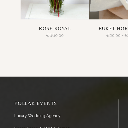
ROSE ROYAL
BUKET HOR
€
660,00
€
20,00
-
€
POLLAK EVENTS
Luxury Wedding Agency