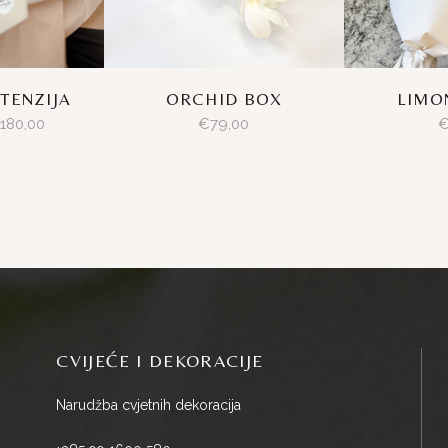
ORCHID BOX
LIMO
TENZIJA
€
79,00
180,00
CVIJEĆE I DEKORACIJE
Narudžba cvjetnih dekoracija