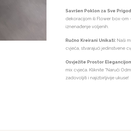
Savršen Poklon za Sve Prigod
dekoracijom ili Flower box-om 
iznenađenje voljenih.
Ručno Kreirani Unikati:
Naši ma
cvjeća, stvarajući jedinstvene 
Osvježite Prostor Elegancijo
mix cvjeća. Kliknite “Naruči Odm
zadovoljiti i najizbirljivije ukuse!