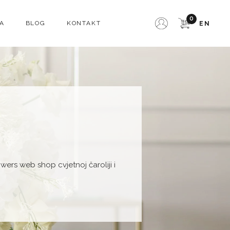
0
A
BLOG
KONTAKT
EN
owers web shop cvjetnoj čaroliji i