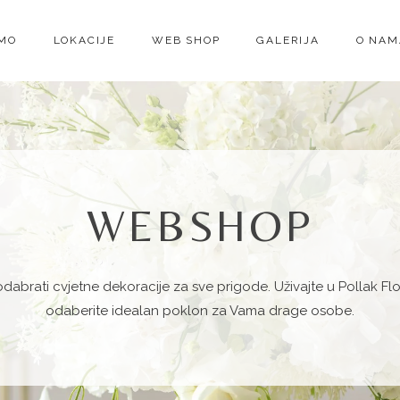
IMO
LOKACIJE
WEB SHOP
GALERIJA
O NAM
WEBSHOP
odabrati cvjetne dekoracije za sve
prigode
. Uživajte u Pollak Fl
odaberite idealan poklon za Vama drage osobe.