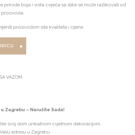
prirode boja i vrsta cvijeća sa slike se može razlikovati od
g proizvoda.
niti proizvodom iste kvalitete i cijene.
ARICU
 SA VAZOM
 u Zagrebu – Naručite Sada!
ite svoj dom unikatnom cvjetnom dekoracijom,
 Vašu adresu u Zagrebu.