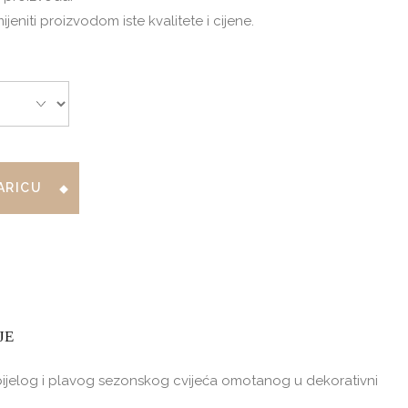
niti proizvodom iste kvalitete i cijene.
ARICU
JE
 bijelog i plavog sezonskog cvijeća omotanog u dekorativni