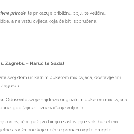
tivne prirode
, te prikazuje približnu boju, te veličinu
be, a ne vrstu cvijeća koja će biti isporučena.
 u Zagrebu – Naručite Sada!
ite svoj dom unikatnim buketom mix cvjeća, dostavljenim
u Zagrebu.
e:
Oduševite svoje najdraže originalnim buketom mix cvjeća
ne, godišnjice ili iznenađenje voljenih.
jstori cvjećari pažljivo biraju i sastavljaju svaki buket mix
cvjetne aranžmane koje nećete pronaći nigdje drugdje.