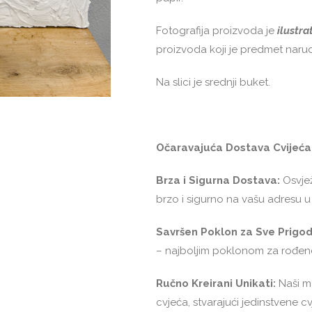
Fotografija proizvoda je
ilustra
proizvoda koji je predmet narudž
Na slici je srednji buket.
Očaravajuća Dostava Cvijeća
Brza i Sigurna Dostava:
Osvjež
brzo i sigurno na vašu adresu 
Savršen Poklon za Sve Prigod
– najboljim poklonom za rođenda
Ručno Kreirani Unikati:
Naši ma
cvjeća, stvarajući jedinstvene 