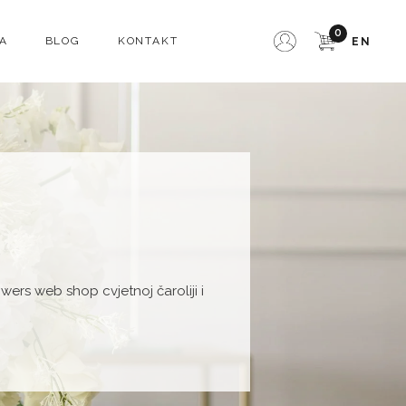
0
A
BLOG
KONTAKT
EN
owers web shop cvjetnoj čaroliji i