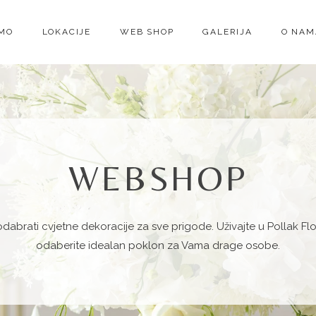
IMO
LOKACIJE
WEB SHOP
GALERIJA
O NAM
WEBSHOP
odabrati cvjetne dekoracije za sve
prigode
. Uživajte u Pollak Fl
odaberite idealan poklon za Vama drage osobe.