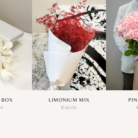
 BOX
LIMONIUM MIX
PIN
00
€
40,00