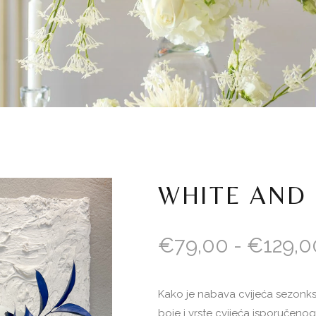
WHITE AND 
€
79,00
-
€
129,0
Kako je nabava cvijeća sezonkse 
boje i vrste cvijeća isporučeno