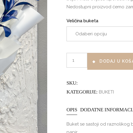
Nedostupni proizvod ćemo zamije
Veličina buketa
WHITE
DODAJ U KOŠ
AND
BLUE
SURPRISE
SKU:
količina
KATEGORIJE:
BUKETI
OPIS
DODATNE INFORMACI
Buket se sastoji od raznolikog
papir.