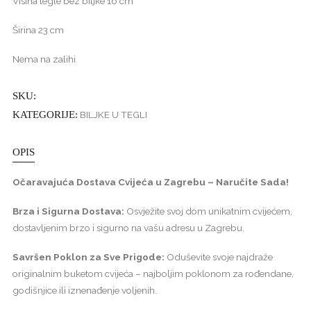
Visina tegle bez biljke 16 cm
Širina 23 cm
Nema na zalihi
SKU:
KATEGORIJE:
BILJKE U TEGLI
OPIS
Očaravajuća Dostava Cvijeća u Zagrebu – Naručite Sada!
Brza i Sigurna Dostava:
Osvježite svoj dom unikatnim cvijećem,
dostavljenim brzo i sigurno na vašu adresu u Zagrebu.
Savršen Poklon za Sve Prigode:
Oduševite svoje najdraže
originalnim buketom cvijeća – najboljim poklonom za rođendane,
godišnjice ili iznenađenje voljenih.