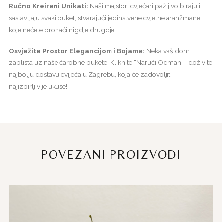
Ručno Kreirani Unikati:
Naši majstori cvjećari pažljivo biraju i
sastavljaju svaki buket, stvarajući jedinstvene cvjetne aranžmane
koje nećete pronaći nigdje drugdje.
Osvježite Prostor Elegancijom i Bojama:
Neka vaš dom
zablista uz naše čarobne bukete. Kliknite “Naruči Odmah” i doživite
najbolju dostavu cvijeća u Zagrebu, koja će zadovoljiti i
najizbirljivije ukuse!
POVEZANI PROIZVODI