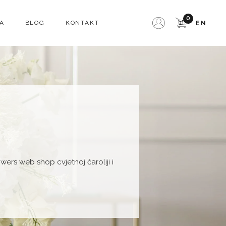
0
A
BLOG
KONTAKT
EN
owers web shop cvjetnoj čaroliji i