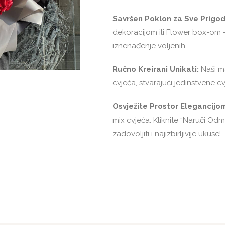
Savršen Poklon za Sve Prigod
dekoracijom ili Flower box-om 
iznenađenje voljenih.
Ručno Kreirani Unikati:
Naši ma
cvjeća, stvarajući jedinstvene 
Osvježite Prostor Elegancijo
mix cvjeća. Kliknite “Naruči Odm
zadovoljiti i najizbirljivije ukuse!