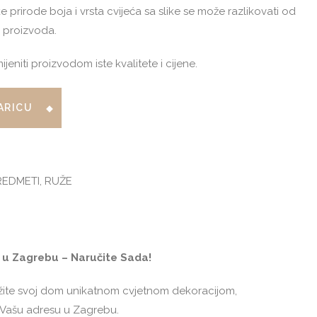
prirode boja i vrsta cvijeća sa slike se može razlikovati od
g proizvoda.
niti proizvodom iste kvalitete i cijene.
ARICU
REDMETI
,
RUŽE
 u Zagrebu – Naručite Sada!
ite svoj dom unikatnom cvjetnom dekoracijom,
 Vašu adresu u Zagrebu.