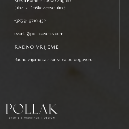
Kneza Borne 2, 10000 Zagreb
(ulaz sa Draškovićeve ulice)
+385 91 9710 432
events@pollakevents.com
RADNO VRIJEME
Radno vrijeme sa strankama po dogovoru