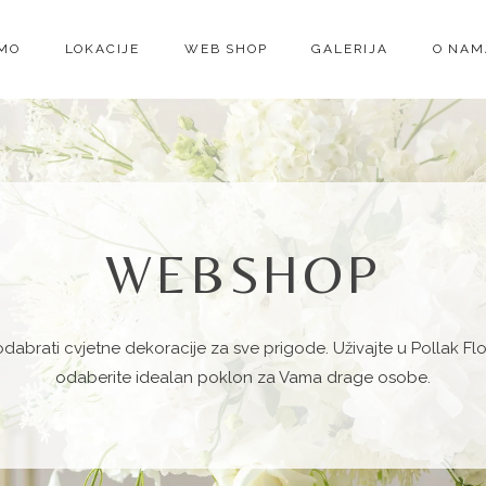
IMO
LOKACIJE
WEB SHOP
GALERIJA
O NAM
WEBSHOP
odabrati cvjetne dekoracije za sve
prigode
. Uživajte u Pollak Fl
odaberite idealan poklon za Vama drage osobe.