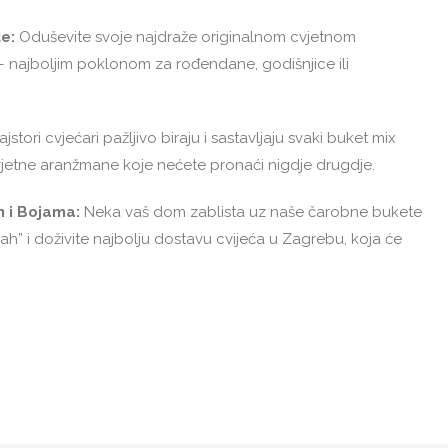
e:
Oduševite svoje najdraže originalnom cvjetnom
– najboljim poklonom za rođendane, godišnjice ili
jstori cvjećari pažljivo biraju i sastavljaju svaki buket mix
cvjetne aranžmane koje nećete pronaći nigdje drugdje.
m i Bojama:
Neka vaš dom zablista uz naše čarobne bukete
ah” i doživite najbolju dostavu cvijeća u Zagrebu, koja će