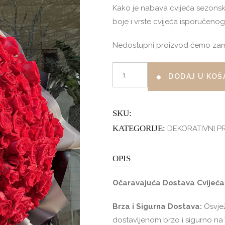
Kako je nabava cvijeća sezonske 
boje i vrste cvijeća isporučeno
Nedostupni proizvod ćemo zamije
EXCLUSIVE
DODAJ U KOŠ
ROSE
DELUX
količina
SKU:
KATEGORIJE:
DEKORATIVNI P
OPIS
Očaravajuća Dostava Cvijeća
Brza i Sigurna Dostava:
Osvjež
dostavljenom brzo i sigurno na