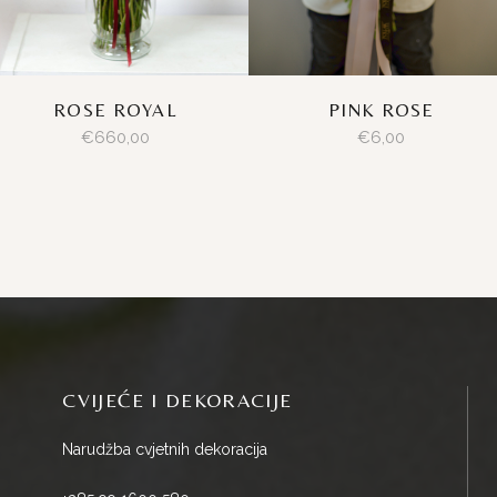
ROSE ROYAL
PINK ROSE
€
660,00
€
6,00
CVIJEĆE I DEKORACIJE
Narudžba cvjetnih dekoracija