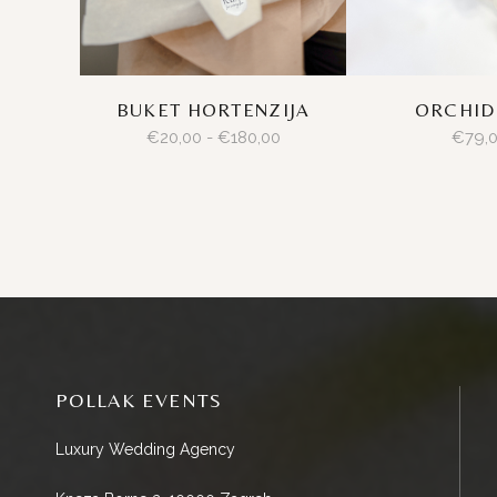
ORCHID
BUKET HORTENZIJA
€
79,
€
20,00
-
€
180,00
POLLAK EVENTS
Luxury Wedding Agency