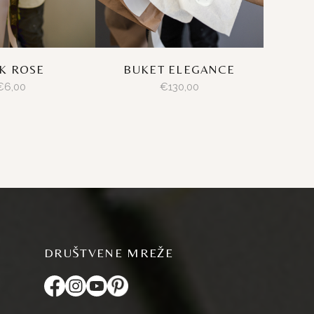
K ROSE
BUKET ELEGANCE
€
6,00
€
130,00
DRUŠTVENE MREŽE