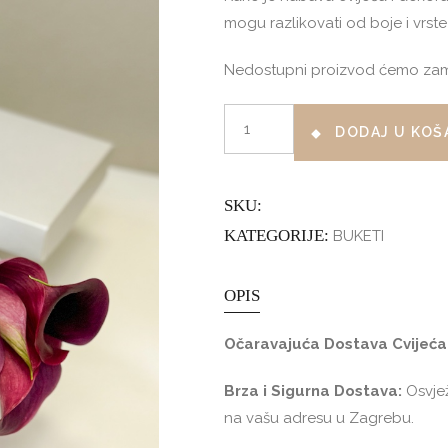
mogu razlikovati od boje i vrste 
Nedostupni proizvod ćemo zamije
CALA
DODAJ U KOŠ
ELEGANCE
količina
SKU:
KATEGORIJE:
BUKETI
OPIS
Očaravajuća Dostava Cvijeća
Brza i Sigurna Dostava:
Osvjež
na vašu adresu u Zagrebu.