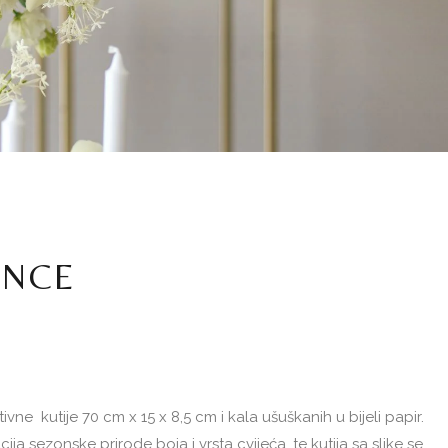
ANCE
vne kutije 70 cm x 15 x 8,5 cm i kala ušuškanih u bijeli papir.
ja sezonske prirode boja i vrsta cvijeća, te kutija sa slike se