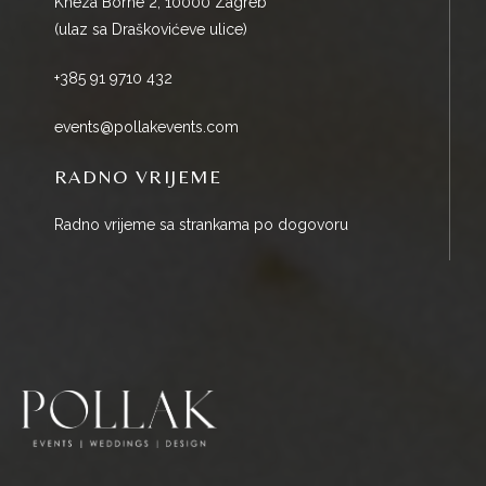
Kneza Borne 2, 10000 Zagreb
(ulaz sa Draškovićeve ulice)
+385 91 9710 432
events@pollakevents.com
RADNO VRIJEME
Radno vrijeme sa strankama po dogovoru