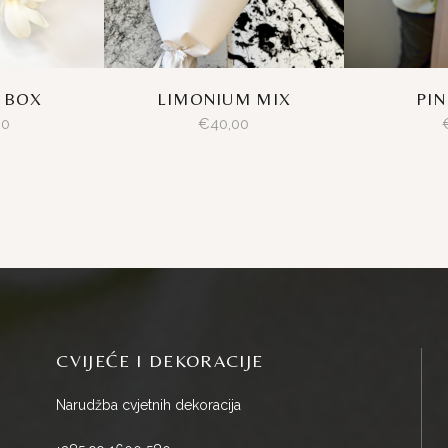
 BOX
LIMONIUM MIX
PIN
00
€
40,00
CVIJEĆE I DEKORACIJE
Narudžba cvjetnih dekoracija