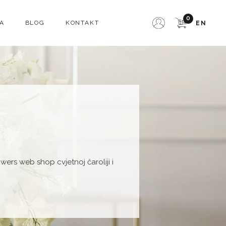
0
A
BLOG
KONTAKT
EN
owers web shop cvjetnoj čaroliji i