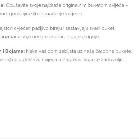
e:
Oduševite svoje najdraže originalnim buketom cvijeća –
, godišnjice ili iznenađenje voljenih.
jstori cvjećari pažljivo biraju i sastavljaju svaki buket,
aranžmane koje nećete pronaći nigdje drugdje.
m i Bojama:
Neka vaš dom zablista uz naše čarobne bukete.
te najbolju dostavu cvijeća u Zagrebu, koja će zadovoljiti i