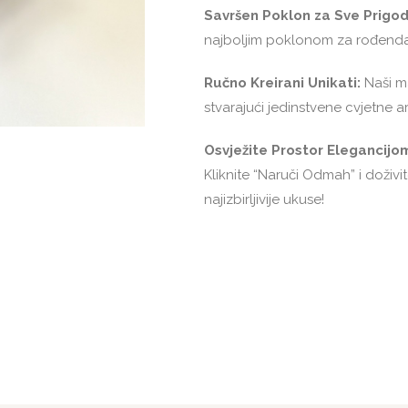
Savršen Poklon za Sve Prigod
najboljim poklonom za rođendane
Ručno Kreirani Unikati:
Naši ma
stvarajući jedinstvene cvjetne 
Osvježite Prostor Elegancijo
Kliknite “Naruči Odmah” i doživi
najizbirljivije ukuse!