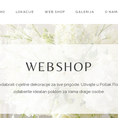
IMO
LOKACIJE
WEB SHOP
GALERIJA
O NAM
WEBSHOP
odabrati cvjetne dekoracije za sve
prigode
. Uživajte u Pollak Fl
odaberite idealan poklon za Vama drage osobe.