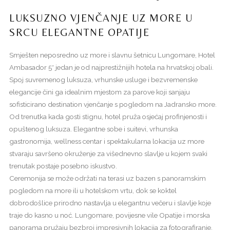
LUKSUZNO VJENČANJE UZ MORE U
SRCU ELEGANTNE OPATIJE
Smješten neposredno uz more i slavnu šetnicu Lungomare, Hotel
Ambasador 5* jedan je od najprestižnijih hotela na hrvatskoj obali.
Spoj suvremenog luksuza, vrhunske usluge i bezvremenske
elegancije čini ga idealnim mjestom za parove koji sanjaju
sofisticirano destination vjenčanje s pogledom na Jadransko more.
Od trenutka kada gosti stignu, hotel pruža osjećaj profinjenosti i
opuštenog luksuza. Elegantne sobe i suitevi, vrhunska
gastronomija, wellness centar i spektakularna lokacija uz more
stvaraju savršeno okruženje za višednevno slavlje u kojem svaki
trenutak postaje posebno iskustvo.
Ceremonija se može održati na terasi uz bazen s panoramskim
pogledom na more ili u hotelskom vrtu, dok se koktel
dobrodošlice prirodno nastavlja u elegantnu večeru i slavlje koje
traje do kasno u noć. Lungomare, povijesne vile Opatije i morska
panorama pružaju bezbroj impresivnih lokacija za fotografiranje.