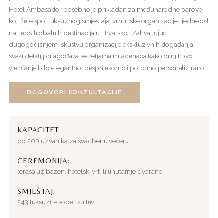
Hotel Ambasador posebno je prikladan za međunarodne parove
koji žele spoj luksuznog smještaja, vrhunske organizacije i jedne od
najljepših obalnih destinacija u Hrvatskoj. Zahvaljujući
dugogodišnjem iskustvu organizacije ekskluzivnih događanja,
svaki detalj prilagođava se željama mladenaca kako bi njihovo
vjenčanje bilo elegantno, besprijekorno i potpuno personalizirano.
DOGOVORI KONZULTACIJE
KAPACITET:
do 200 uzvanika za svadbenu večeru
CEREMONIJA:
terasa uz bazen, hotelski vrt ili unutarnje dvorane
SMJEŠTAJ:
243 luksuzne sobe i suitevi